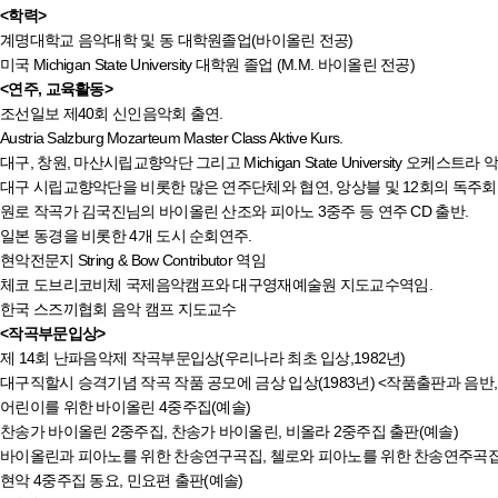
<학력>
계명대학교 음악대학 및 동 대학원졸업(바이올린 전공)
미국 Michigan State University 대학원 졸업 (M.M. 바이올린 전공)
<연주, 교육활동>
조선일보 제40회 신인음악회 출연.
Austria Salzburg Mozarteum Master Class Aktive Kurs.
대구, 창원, 마산시립교향악단 그리고 Michigan State University 오케스트라
대구 시립교향악단을 비롯한 많은 연주단체와 협연, 앙상블 및 12회의 독주회
원로 작곡가 김국진님의 바이올린 산조와 피아노 3중주 등 연주 CD 출반.
일본 동경을 비롯한 4개 도시 순회연주.
현악전문지 String & Bow Contributor 역임
체코 도브리코비체 국제음악캠프와 대구영재예술원 지도교수역임.
한국 스즈끼협회 음악 캠프 지도교수
<작곡부문입상>
제 14회 난파음악제 작곡부문입상(우리나라 최초 입상,1982년)
대구직할시 승격기념 작곡 작품 공모에 금상 입상(1983년) <작품출판과 음반,
어린이를 위한 바이올린 4중주집(예솔)
찬송가 바이올린 2중주집, 찬송가 바이올린, 비올라 2중주집 출판(예솔)
바이올린과 피아노를 위한 찬송연구곡집, 첼로와 피아노를 위한 찬송연주곡집
현악 4중주집 동요, 민요편 출판(예솔)