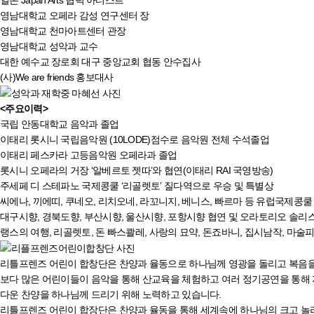
영남대학교 오페라 감성 연구센터 장
영남대학교 천마아트센터 관장
영남대학교 성악과 교수
대한 예수교 장로회 대구 중앙교회 협동 안수집사
(사)We are friends 홍보대사
<주요이력>
국립 안동대학교 음악과 졸업
이태리 롯시니 국립음악원 (10LODE)점수로 음악원 전체 수석졸업
이태리 페스카라 고등음악원 오페라과 졸업
롯시니 오페라의 거장 ‘알베르토 젯따’와 협연(이태리 RAI 국영방송)
주세페 디 스테파노 국제콩쿨 ‘리골렛토’ 질다역으로 우승 및 특별상
씨에나, 끼에띠, 쿠네오, 리치오네, 라꼬니지, 베니스, 빠르마 등 유럽국제콩쿨 
대구시향, 경북도향, 부산시향, 울산시향, 포항시향 협연 및 오라토리오 솔리
랭스의 여행, 리골렛토, 돈 빠스콸레, 사랑의 묘약, 돈죠바니, 집시남작, 마
리틀프렌즈 어린이 합창단은 찬양과 율동으로 하나님께 영광을 돌리고 복음을 
보다 많은 어린이들이 음악을 통해 산교육을 체험하고 여러 정기공연을 통해 
다운 찬양을 하나님께 드리기 위해 노력하고 있습니다.
리틀프렌즈 어린이 합장단은 찬양과 율동을 통해 세계속에 하나님의 크고 놀라