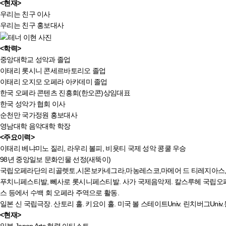
<현재>
우리는 친구 이사
우리는 친구 홍보대사
<학력>
중앙대학교 성악과 졸업
이태리 롯시니 콘세르바토리오 졸업
이태리 오지모 오페라 아카데미 졸업
한국 오페라 콘텐츠 진흥회(한오콘)상임대표
한국 성악가 협회 이사
순천만 국가정원 홍보대사
영남대학 음악대학 학장
<주요이력>
이태리 베냐미노 질리, 라우리 볼피, 비욧티 국제 성악 콩쿨 우승
98년 중앙일보 문화인물 선정(새뚝이)
국립오페라단의 리골렛토,시몬보카네그라,마농레스코,마메어 드 티레지아스,
푸치니페스티발, 뻬사로 롯시니페스티발. 사가 국제음악제. 칼스루헤 국립오페
스 등에서 수백 회 오페라 주역으로 활동.
일본 신 국립극장. 산토리 홀. 키요이 홀. 미국 볼 스테이트Univ. 린치버그Uni
<현재>
일본 Japan Arts 협력 아티스트